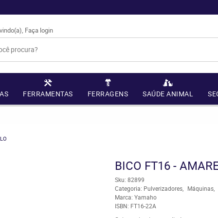
vindo(a),
Faça login
AS
FERRAMENTAS
FERRAGENS
SAÚDE ANIMAL
SE
ELO
BICO FT16 - AMAR
Sku:
82899
Categoria:
Pulverizadores
Máquinas
Marca:
Yamaho
ISBN:
FT16-22A