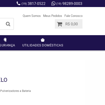
3817-0522
98289-0003
(19)
(19)
Quem Somos
Meus Pedidos
Fale Conosco
R$ 0,00
GURANÇA
UTILIDADES DOMÉSTICAS
ELO
Pulverizadores a Bateria