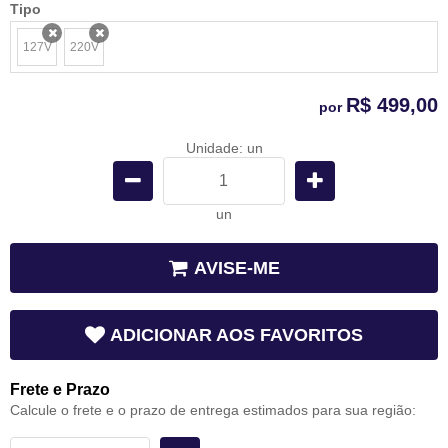
Tipo
127V
220V
x
x
R$ 499,00
por
Unidade: un
un
AVISE-ME
ADICIONAR AOS FAVORITOS
Frete e Prazo
Calcule o frete e o prazo de entrega estimados para sua região: