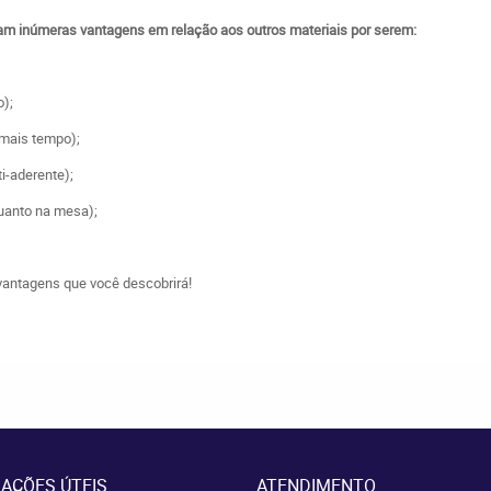
tam inúmeras vantagens em relação aos outros materiais por serem:
o);
 mais tempo);
ti-aderente);
quanto na mesa);
vantagens que você descobrirá!
AÇÕES ÚTEIS
ATENDIMENTO