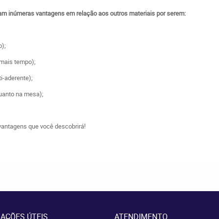
tam inúmeras vantagens em relação aos outros materiais por serem:
o);
 mais tempo);
ti-aderente);
quanto na mesa);
vantagens que você descobrirá!
AÇÕES ÚTEIS
ATENDIMENTO