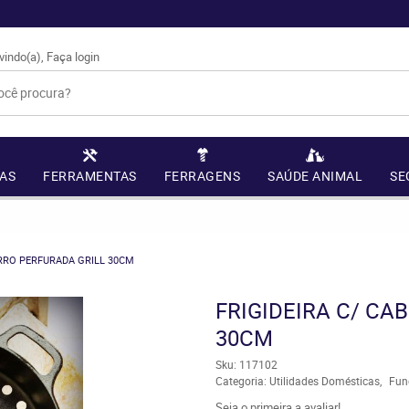
vindo(a),
Faça login
AS
FERRAMENTAS
FERRAGENS
SAÚDE ANIMAL
SE
ERRO PERFURADA GRILL 30CM
FRIGIDEIRA C/ CA
30CM
Sku:
117102
Categoria:
Utilidades Domésticas
Fun
Seja o primeira a avaliar!