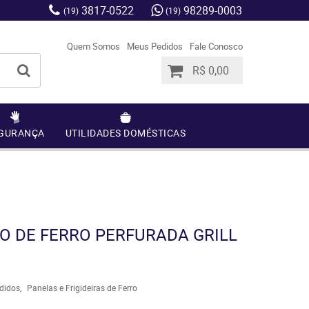
3817-0522
98289-0003
(19)
(19)
Quem Somos
Meus Pedidos
Fale Conosco
R$ 0,00
GURANÇA
UTILIDADES DOMÉSTICAS
BO DE FERRO PERFURADA GRILL
didos
Panelas e Frigideiras de Ferro