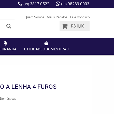
3817-0522
98289-0003
(19)
(19)
Quem Somos
Meus Pedidos
Fale Conosco
R$ 0,00
GURANÇA
UTILIDADES DOMÉSTICAS
O A LENHA 4 FUROS
s Domésticas