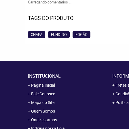
Carregando comentários ...
TAGS DO PRODUTO
CHAPA
FUNDIDO
FOGÃO
INSTITUCIONAL
INFORM
Página Inicial
Fretes 
Fale Conosco
Condiçõ
Mapa do Site
Polític
Quem Somos
Onde estamos
Indique nossa Loja