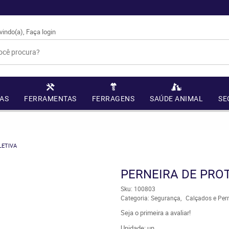
vindo(a),
Faça login
AS
FERRAMENTAS
FERRAGENS
SAÚDE ANIMAL
SE
LETIVA
PERNEIRA DE PRO
Sku:
100803
Categoria:
Segurança
Calçados e Pern
Seja o primeira a avaliar!
Unidade: un