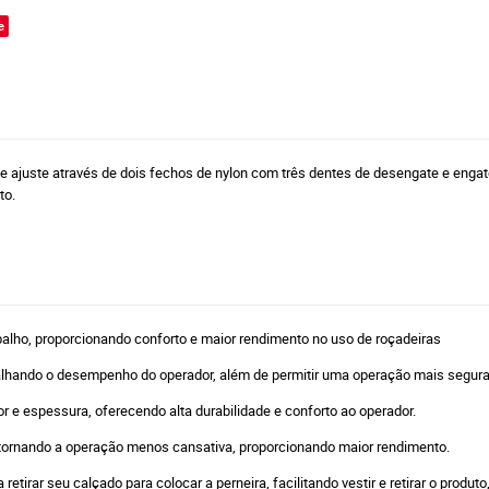
e
o e ajuste através de dois fechos de nylon com três dentes de desengate e eng
uto.
alho, proporcionando conforto e maior rendimento no uso de roçadeiras
apalhando o desempenho do operador, além de permitir uma operação mais segura
r e espessura, oferecendo alta durabilidade e conforto ao operador.
rnando a operação menos cansativa, proporcionando maior rendimento.
etirar seu calçado para colocar a perneira, facilitando vestir e retirar o produto,