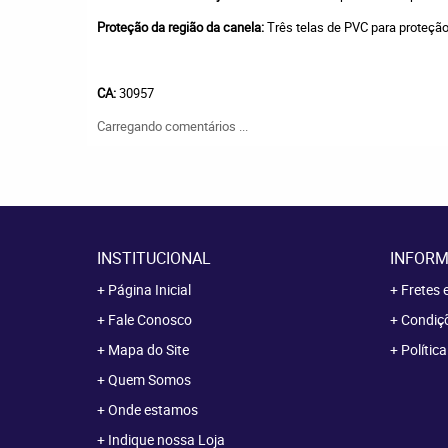
Proteção da região da canela:
Três telas de PVC para proteção
CA:
30957
Carregando comentários ...
INSTITUCIONAL
INFORM
Página Inicial
Fretes 
Fale Conosco
Condiçõ
Mapa do Site
Polític
Quem Somos
Onde estamos
Indique nossa Loja