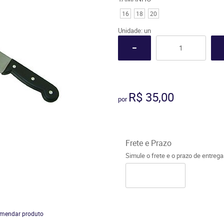
16
18
20
Unidade: un
R$ 35,00
por
Frete e Prazo
Simule o frete e o prazo de entreg
mendar produto