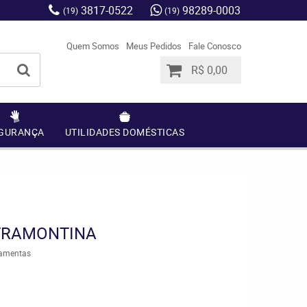
3817-0522
98289-0003
(19)
(19)
Quem Somos
Meus Pedidos
Fale Conosco
R$ 0,00
GURANÇA
UTILIDADES DOMÉSTICAS
 TRAMONTINA
ramentas