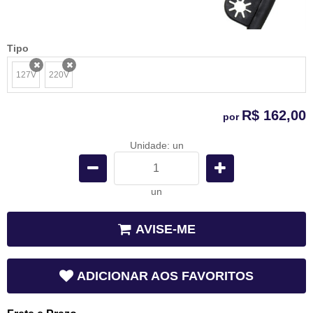
Tipo
127V
220V
x
x
R$ 162,00
por
Unidade: un
un
AVISE-ME
ADICIONAR AOS FAVORITOS