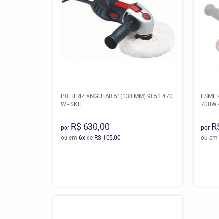
POLITRIZ ANGULAR 5'' (130 MM) 9051 470
ESMER
W - SKIL
700W -
R$ 630,00
R
por
por
ou em
6x
de
R$ 105,00
ou em