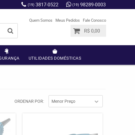
3817-0522
98289-0003
(19)
(19)
Quem Somos
Meus Pedidos
Fale Conosco
R$ 0,00
GURANÇA
UTILIDADES DOMÉSTICAS
ORDENAR POR
Menor Preço